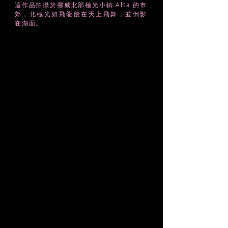
這作品拍攝於挪威北部極光小鎮 Alta 的市
郊，北極光如飛龍般在天上飛舞，並倒影
在湖面。