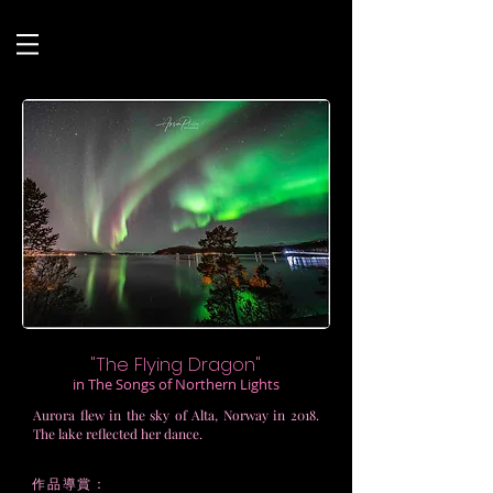
"The Flying Dragon"
in The Songs of Northern Lights
Aurora flew in the sky of Alta, Norway in 2018.
The lake reflected her dance.
作品導賞：